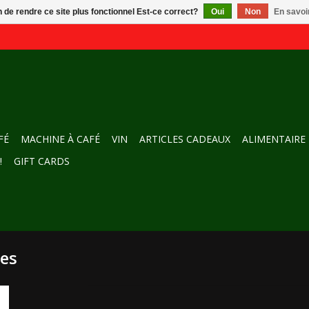
n de rendre ce site plus fonctionnel Est-ce correct?
Oui
Non
En savoir
FÉ
MACHINE À CAFÉ
VIN
ARTICLES CADEAUX
ALIMENTAIRE
!
GIFT CARDS
mes