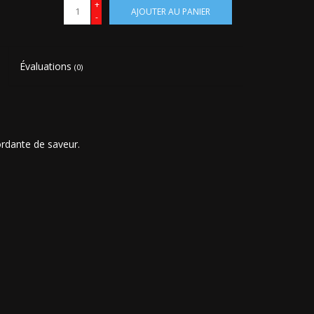
+
AJOUTER AU PANIER
-
Évaluations
(0)
ordante de saveur.