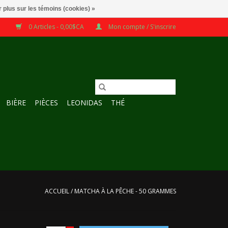
 plus sur les témoins (cookies) »
0 Articles - 0,00$CA
Mon compte / S'inscrire
BIÈRE
PIÈCES
LEONIDAS
THÉ
ACCUEIL
/
MATCHA À LA PÊCHE - 50 GRAMMES